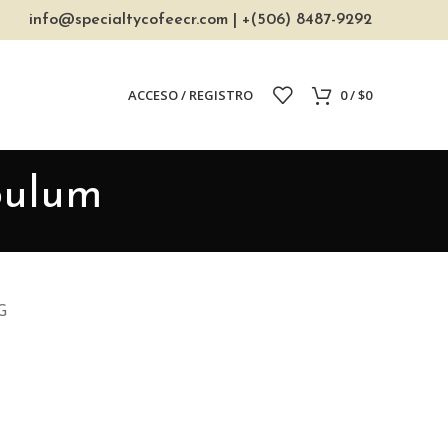
info@specialtycofeecr.com
| +(506) 8487-9292
ACCESO / REGISTRO
0
/
$
0
bulum
G
DECOR
ET VESTIBULUM QUIS A
KITCHEN
LEO UTEU ULLAMCORPER
SUSPENDISSE