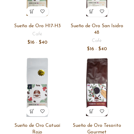
Sueño de Oro H17-H3
Sueño de Oro San Isidro
48
Café
Café
Rango
$
16
-
$
40
de
Rango
$
16
-
$
40
precios:
de
desde
precios:
$16
desde
hasta
$16
$40
hasta
$40
Sueño de Oro Catuaí
Sueño de Oro Tesorito
Rojo
Gourmet