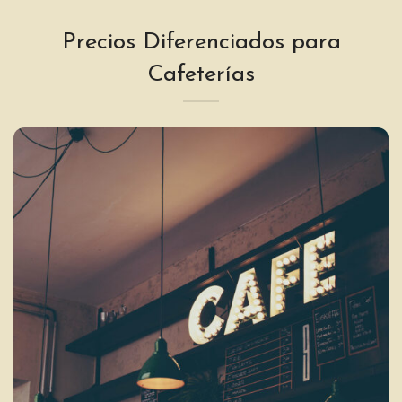
$12
hasta
Precios Diferenciados para
$28
Cafeterías