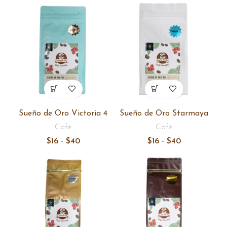
precios:
precios:
desde
desde
$16
$16
hasta
hasta
$40
$40
Sueño de Oro Victoria 4
Sueño de Oro Starmaya
Café
Café
Rango
Rango
$
16
-
$
40
$
16
-
$
40
de
de
precios:
precios:
desde
desde
$16
$16
hasta
hasta
$40
$40