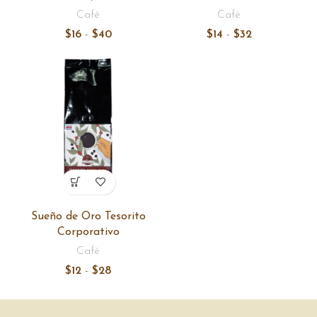
Café
Café
Rango
Rango
$
16
-
$
40
$
14
-
$
32
de
de
precios:
precios:
desde
desde
$16
$14
hasta
hasta
$40
$32
Sueño de Oro Tesorito
Corporativo
Café
Rango
$
12
-
$
28
de
precios:
desde