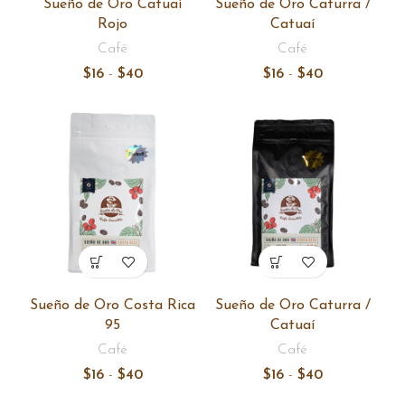
Sueño de Oro Catuaí
Sueño de Oro Caturra /
Rojo
Catuaí
Café
Café
Rango
Rango
$
16
-
$
40
$
16
-
$
40
de
de
precios:
precios:
desde
desde
$16
$16
hasta
hasta
$40
$40
Sueño de Oro Costa Rica
Sueño de Oro Caturra /
95
Catuaí
Café
Café
Rango
Rango
$
16
-
$
40
$
16
-
$
40
de
de