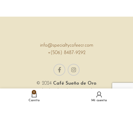
POTENTI PARTURIENT PARTURIE
ACCESSORIES
info@specialtycofeecr.com
+(506) 8487-9292
© 2024
Café Sueño de Oro
.
Todos los derechos reservados.
0
Sitio web creado por
Asistente B
Carrito
Mi cuenta