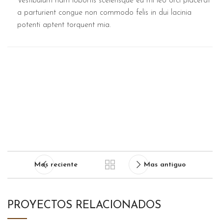
Vestibulum nam lobortis scelerisque eu mi leo orci placerat
a parturient congue non commodo felis in dui lacinia
potenti aptent torquent mia.
Mas reciente
Mas antiguo
PROYECTOS RELACIONADOS