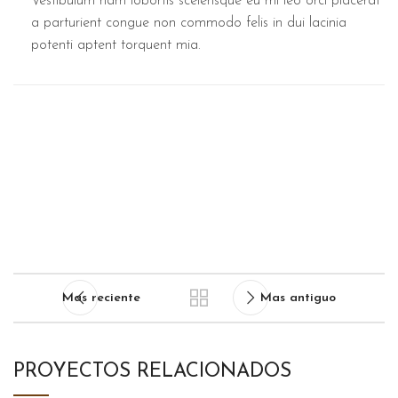
Vestibulum nam lobortis scelerisque eu mi leo orci placerat
a parturient congue non commodo felis in dui lacinia
potenti aptent torquent mia.
Mas reciente
Mas antiguo
PROYECTOS RELACIONADOS