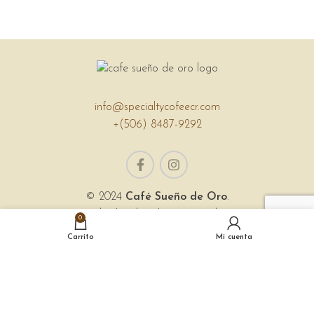
A LACUS BIBENDUM PULVINAR
FURNITURE
info@specialtycofeecr.com
+(506) 8487-9292
© 2024
Café Sueño de Oro
.
Todos los derechos reservados.
0
Sitio web creado por
Asistente B
Carrito
Mi cuenta