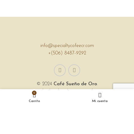
ET VESTIBULUM QUIS A SUSPENDISSE
DECOR
info@specialtycofeecr.com
+(506) 8487-9292
© 2024
Café Sueño de Oro
.
Todos los derechos reservados.
0
Sitio web creado por
Asistente B
Carrito
Mi cuenta