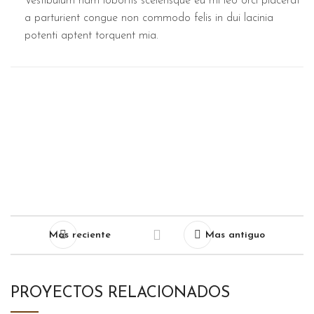
Vestibulum nam lobortis scelerisque eu mi leo orci placerat
a parturient congue non commodo felis in dui lacinia
potenti aptent torquent mia.
Mas reciente
Mas antiguo
PROYECTOS RELACIONADOS