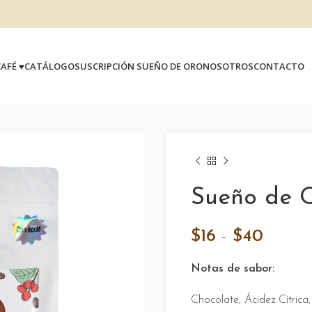
AFÉ ♥
CATÁLOGO
SUSCRIPCIÓN SUEÑO DE ORO
NOSOTROS
CONTACTO
Sueño de O
Rango
$
16
-
$
40
de
Notas de sabor:
precios
desde
Chocolate, Ácidez Cítrica,