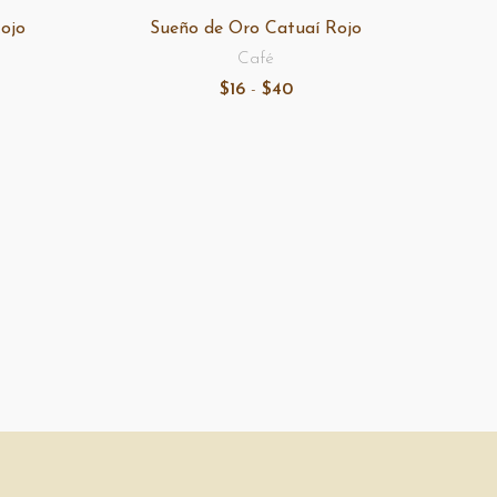
ojo
Sueño de Oro Catuaí Rojo
Café
o
Rango
$
16
-
$
40
de
s:
precios:
desde
$16
hasta
$40