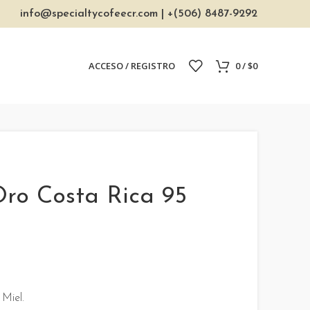
info@specialtycofeecr.com
| +(506) 8487-9292
ACCESO / REGISTRO
0
/
$
0
ro Costa Rica 95
:
 Miel.