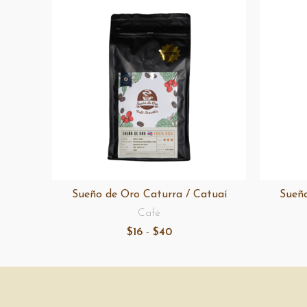
Sueño de Oro Caturra / Catuaí
Sueño
Café
Rango
$
16
-
$
40
de
precios:
desde
$16
hasta