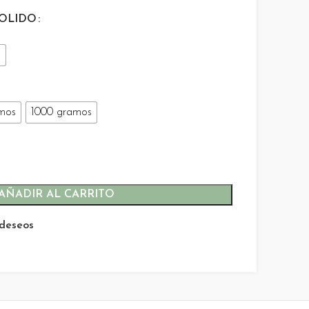
OLIDO
o
mos
1000 gramos
AÑADIR AL CARRITO
 deseos