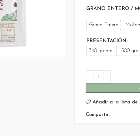
$16
GRANO ENTERO / M
hasta
$40
Grano Entero
Molid
PRESENTACIÓN
340 gramos
500 gra
Añadir a la lista de
Compartir: